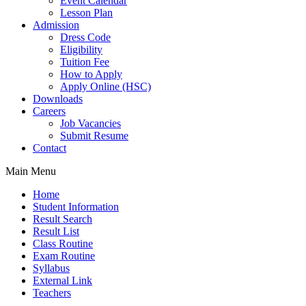
Event Calendar
Lesson Plan
Admission
Dress Code
Eligibility
Tuition Fee
How to Apply
Apply Online (HSC)
Downloads
Careers
Job Vacancies
Submit Resume
Contact
Main Menu
Home
Student Information
Result Search
Result List
Class Routine
Exam Routine
Syllabus
External Link
Teachers