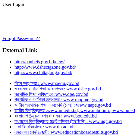
User Login
Forgot Password ??
External Link
http://banbeis.gov.bd/new/
http://www.dshectgzone.gov.bd/
http://www.chittagong.gov.bd/
শিক্ষা মন্ত্রণালয় : www.moedu.gov.bd
মাধ্যমিক ও উচ্চশিক্ষা অধিদপ্তর : www.dshe.gov.bd
প্রাথমিক শিক্ষা অধিদপ্তর :www.dpe.gov.bd
প্রাথমিক ও গণশিক্ষা মন্ত্রণালয় : www.mopme.gov.bd
জাতীয় প্রাথমিক শিক্ষা একাডেমি (নেপ) : www.nape.gov.bd
জাতীয় বিশ্ববিদ্যালয় :www.nu.edu.bd, www.nubd.info, www.nu.
বাংলাদেশ উন্মুক্ত বিশ্ববিদ্যালয় : www.bou.edu.bd
বাংলাদেশ বিশ্ববিদ্যালয় মঞ্জুরি কমিশন (ইউজিসি) : www.ugc.gov.bd
ঢাকা বিশ্ববিদ্যালয় : www.du.ac.bd
এডুকেশন বোর্ড রেজাল্ট : www.educationboardresults.gov.bd