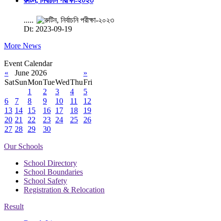
রুটিন, নির্বাচনি পরীক্ষা-২০২৩
.....
Dt: 2023-09-19
More News
Event Calendar
«
June 2026
»
Sat
Sun
Mon
Tue
Wed
Thu
Fri
1
2
3
4
5
6
7
8
9
10
11
12
13
14
15
16
17
18
19
20
21
22
23
24
25
26
27
28
29
30
Our Schools
School Directory
School Boundaries
School Safety
Registration & Relocation
Result