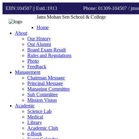
EIIN:104507 || Estd.:1913
Phone: 01309-104507
/ jm
Jatra Mohan Sen School & College
Home
About
Our History
Our Alumni
Board Exam Result
Rules and Regulations
Photo
Feedback
Management
Chairman Message
Principal Message
Managing Committee
Sub Committee
Mission Vision
Academic
Science Lab
Medical
Library
Academic Club
e-Book