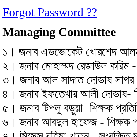
Forgot Password ??
Managing Committee
১। জনাব এডভোকেট খোরশেদ আলম
২। জনাব মোহাম্মদ রেজাউল করিম -
৩। জনাব আল সাদাত দোভাষ সাগর -
৪। জনাব ইফতেখার আলী দোভাষ- শিক
৫। জনাব টিপলু বড়ুয়া- শিক্ষক প্রতি
৬। জনাব আবদুল হাফেজ - শিক্ষক প্
৭। মিসেস রহিমা খাতুন - সংরক্ষিত ম