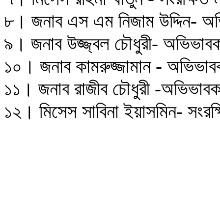
৮। জনাব এস এম নিজাম উদ্দিন- অ
৯। জনাব উজ্জ্বল চৌধুরী- অভিভাব
১০। জনাব কামরুজ্জামান - অভিভাব
১১। জনাব রাজীব চৌধুরী -অভিভাবক
১২। মিসেস সাবিনা ইয়াসমিন- সংরক