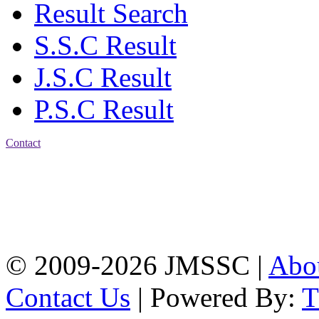
Result Search
S.S.C Result
J.S.C Result
P.S.C Result
Contact
Address: Jatra Mohan
Sen School & College
Baptist Mission Road,
Firingee Bazar, Kotwali,
Chattogram
Phone: 01309-104507
© 2009-2026 JMSSC |
Abo
Contact Us
| Powered By: