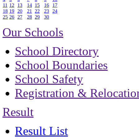
11
12
13
14
15
16
17
18
19
20
21
22
23
24
25
26
27
28
29
30
Our Schools
School Directory
School Boundaries
School Safety
Registration & Relocatio
Result
Result List