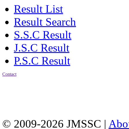
Result List
Result Search
S.S.C Result
J.S.C Result
P.S.C Result
Contact
Address: Jatra Mohan
Sen School & College
Baptist Mission Road,
Firingee Bazar, Kotwali,
Chattogram
Phone: 01309-104507
© 2009-2026 JMSSC |
Abo